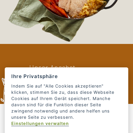
Fach
Unser Angebot
für G
Ihre Privatsphäre
Das alles bekommen
Sie bei uns:
Indem Sie auf "Alle Cookies akzeptieren"
meh
klicken, stimmen Sie zu, dass diese Webseite
Cookies auf Ihrem Gerät speichert. Manche
davon sind für die Funktion dieser Seite
zwingend notwendig und andere helfen uns
unsere Seite zu verbessern.
Einstellungen verwalten
BIOBÄUERINNEN & PRESSE